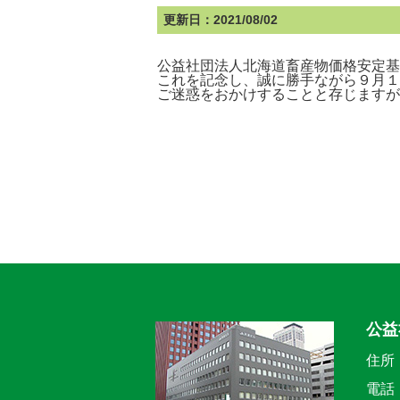
更新日：2021/08/02
公益社団法人北海道畜産物価格安定基
これを記念し、誠に勝手ながら９月１
ご迷惑をおかけすることと存じますが
公益
住所
電話