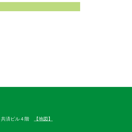
地 共済ビル４階
【地図】